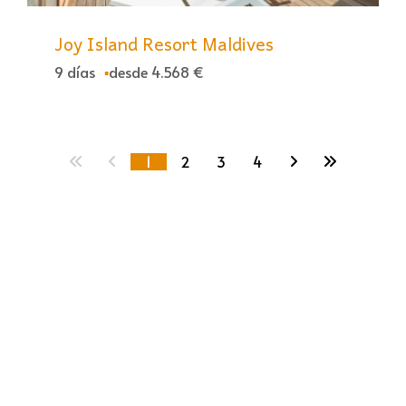
Joy Island Resort Maldives
9 días
desde 4.568 €
1
2
3
4
Contacto
C/ Jacinto Benavente, 21 Local 6 29601
Marbella (Málaga)
952 90 15 83
+34 621 280 636
info@viajesdalay.com