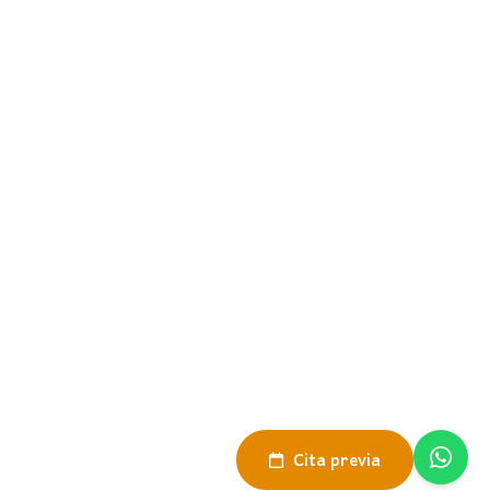
Navegación
El Mundo D
Experiencias
Dalay Únicos
Nosotras
Contacto
Información
Aviso Legal
Política de Privacidad
Política de Cookies
Sitemap
© Viajes Dalay 2026
Desarrollado por Verkia ®
Cita previa