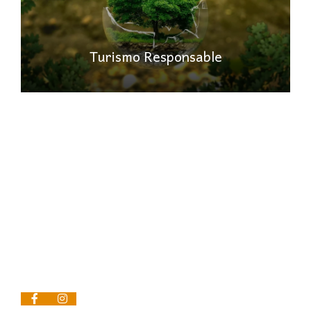
Turismo Responsable
Contacto
C/ Jacinto Benavente, 21 Local 6 29601
Marbella (Málaga)
952 90 15 83
+34 621 280 636
info@viajesdalay.com