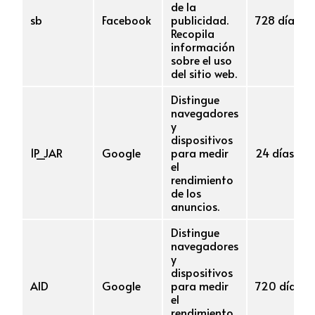
de la
sb
Facebook
publicidad.
728 días
Recopila
información
sobre el uso
del sitio web.
Distingue
navegadores
y
dispositivos
1P_JAR
Google
para medir
24 días
el
rendimiento
de los
anuncios.
Distingue
navegadores
y
dispositivos
AID
Google
para medir
720 días
el
rendimiento