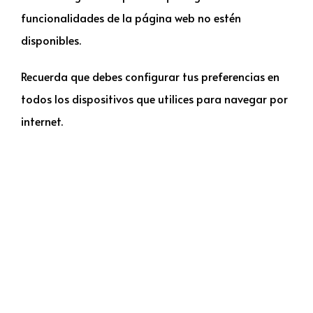
funcionalidades de la página web no estén
disponibles.
Recuerda que debes configurar tus preferencias en
todos los dispositivos que utilices para navegar por
internet.
Contacto
C/ Jacinto Benavente, 21 Local 6 29601
Marbella (Málaga)
952 90 15 83
+34 621 280 636
info@viajesdalay.com