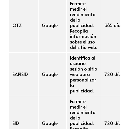
Permite
medir el
rendimiento
de la
OTZ
Google
publicidad.
365 días
Recopila
información
sobre el uso
del sitio web.
Identifica al
usuario,
sesión o sitio
SAPISID
Google
web para
720 días
personalizar
la
publicidad.
Permite
medir el
rendimiento
de la
SID
Google
publicidad.
720 días
Recopila