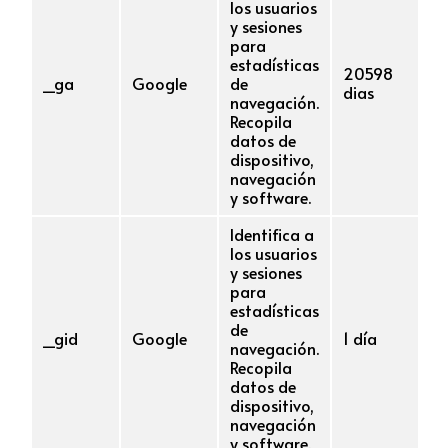
los usuarios
y sesiones
para
estadísticas
20598
_ga
Google
de
dias
navegación.
Recopila
datos de
dispositivo,
navegación
y software.
Identifica a
los usuarios
y sesiones
para
estadísticas
de
_gid
Google
1 día
navegación.
Recopila
datos de
dispositivo,
navegación
y software.