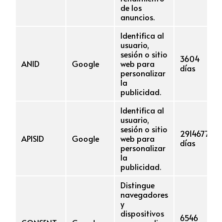
de los
anuncios.
Identifica al
usuario,
sesión o sitio
3604
ANID
Google
web para
días
personalizar
la
publicidad.
Identifica al
usuario,
sesión o sitio
2914677
APISID
Google
web para
días
personalizar
la
publicidad.
Distingue
navegadores
y
dispositivos
6546