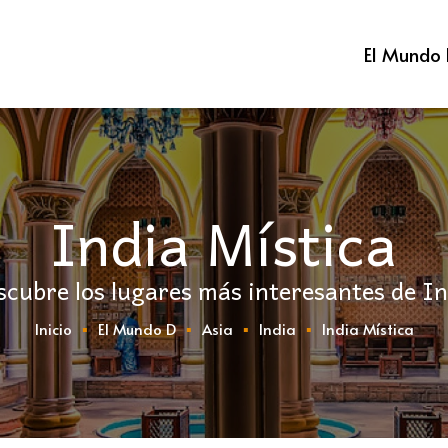
El Mundo
India Mística
scubre los lugares más interesantes de In
Inicio
El Mundo D
Asia
India
India Mística