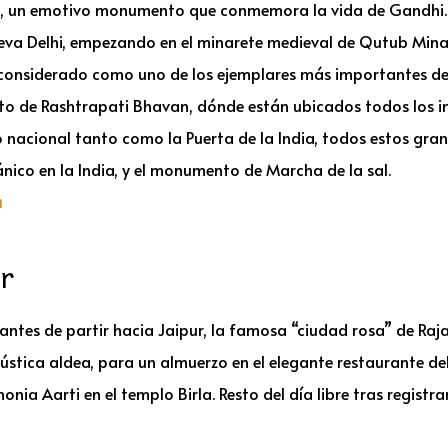
at, un emotivo monumento que conmemora la vida de Gandhi. P
a Delhi, empezando en el minarete medieval de Qutub Minar.
 considerado como uno de los ejemplares más importantes de 
rito de Rashtrapati Bhavan, dónde están ubicados todos los i
nacional tanto como la Puerta de la India, todos estos gran
tánico en la India, y el monumento de Marcha de la sal.
a
ur
 antes de partir hacia Jaipur, la famosa “ciudad rosa” de Ra
ústica aldea, para un almuerzo en el elegante restaurante del
nia Aarti en el templo Birla. Resto del día libre tras registrar