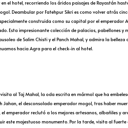
n el hotel, recorriendo los áridos paisajes de Rayastán hasta 
ol. Deambular por Fatehpur Sikri es como volver atrás cinco 
specialmente construida como su capital por el emperador 
ado. Esta impresionante colección de palacios, pabellones y 
 Mausoleo de Salim Chisti y el Panch Mahal, y admira la bellez
inuamos hacia Agra para el check-in al hotel.
visita al Taj Mahal, la oda escrita en mármol que ha embeles
h Jahan, el desconsolado emperador mogol, tras haber muerto
l emperador reclutó a los mejores artesanos, albañiles y arq
uir este majestuoso monumento. Por la tarde, visita al Fuerte