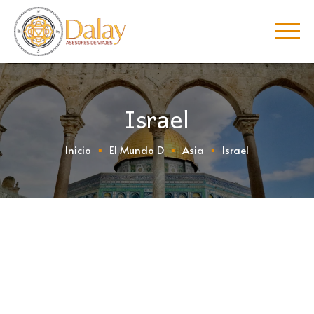
Israel
Inicio
El Mundo D
Asia
Israel
Contacto
C/ Jacinto Benavente, 21 Local 6 29601
Marbella (Málaga)
952 90 15 83