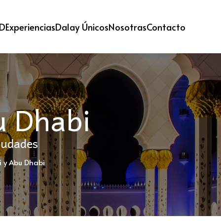
 D
Experiencias
Dalay Únicos
Nosotras
Contacto
u Dhabi
iudades
i y Abu Dhabi