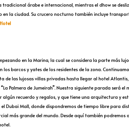
tradicional árabe e internacional, mientras el dhow se desli
o en la ciudad. Su crucero nocturno también incluye transporte
Hotel
mpezando en la Marina, la cual se considera la parte más luj
n los barcos y yates de los residentes de la zona. Continuam
ta de las lujosas villas privadas hasta llegar al hotel Atlantis
l de “La Palmera de Jumeirah”. Nuestra siguiente parada será 
 algún recuerdo y regalos, y que tiene una arquitectura y esti
á el Dubai Mall, donde dispondremos de tiempo libre para disf
rcial más grande del mundo. Desde aquí también podremos ac
hotel.