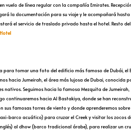
en vuelo de línea regular con la compañía Emirates. Recepció
regará la documentación para su viaje y le acompañará hasta 
stará el servicio de traslado privado hasta el hotel. Resto del 
Hotel
para tomar una foto del edificio más famoso de Dubái, el Bur
emos hacia Jumeirah, el área más lujosa de Dubai, conocida po
tíes nativos. Seguimos hacia la famosa Mezquita de Jumeirah,
uego continuaremos hacia Al Bastakiya, donde se han reconstr
n sus famosas torres de viento y donde aprenderemos sobre la
xi-barco acuático) para cruzar el Creek y visitar los zocos de
inglés) al dhow (barco tradicional árabe), para realizar un cr