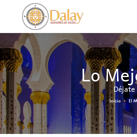
Lo Mej
Déjate
Inicio
El 