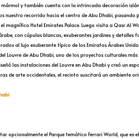
mármol y también cuenta con la intrincada decoración islám
s nuestro recorrido hacia el centro de Abu Dhabi, pasando po
 el magnífico Hotel Emirates Palace. Luego visita a Qasr Al Wa
árabe, con cúpulas blancas, exuberantes jardines y detalles f
rados al lujo exuberante típico de los Emiratos Árabes Unido
del Louvre de Abu Dhabi, uno de los proyectos culturales más a
iseñó las instalaciones del Louvre en Abu Dhabi y creó un e
as de arte occidentales, el recinto suscitará un ambiente ori
habi
isitar opcionalmente el Parque temático Ferrari World, que es 