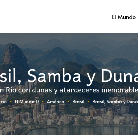
El Mundo
sil, Samba y Duna
en Río con dunas y atardeceres memorable
icio
El Mundo D
América
Brasil
Brasil, Samba y Dunas