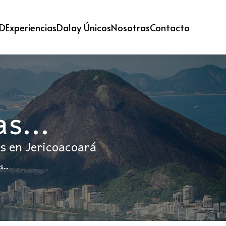
 D
Experiencias
Dalay Únicos
Nosotras
Contacto
s...
s en Jericoacoará
...