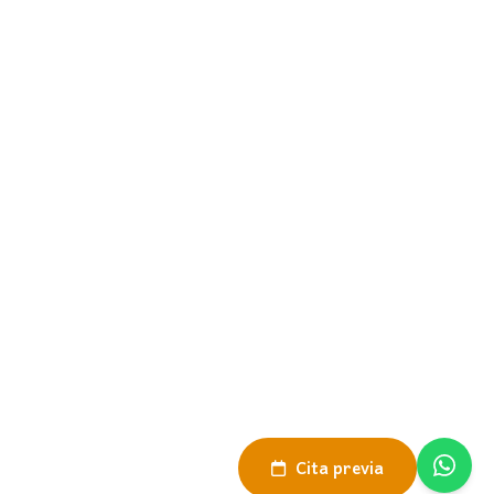
Navegación
El Mundo D
Experiencias
Dalay Únicos
Nosotras
Contacto
Información
Aviso Legal
Política de Privacidad
Política de Cookies
Sitemap
© Viajes Dalay 2026
Desarrollado por Verkia ®
Cita previa