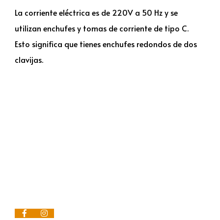
La corriente eléctrica es de 220V a 50 Hz y se
utilizan enchufes y tomas de corriente de tipo C.
Esto significa que tienes enchufes redondos de dos
clavijas.
Contacto
C/ Jacinto Benavente, 21 Local 6 29601
Marbella (Málaga)
952 90 15 83
+34 621 280 636
info@viajesdalay.com